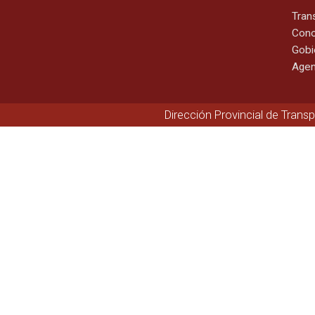
Tran
Cono
Gobi
Agen
Dirección Provincial de Trans