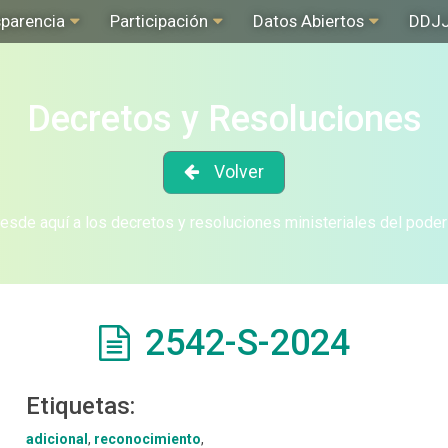
sparencia
Participación
Datos Abiertos
DDJ
Decretos y Resoluciones
Volver
sde aquí a los decretos y resoluciones ministeriales del poder
2542-S-2024
Etiquetas:
adicional
,
reconocimiento
,