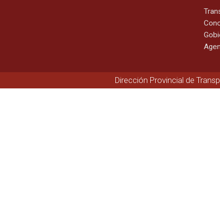
Tran
Cono
Gobi
Agen
Dirección Provincial de Trans