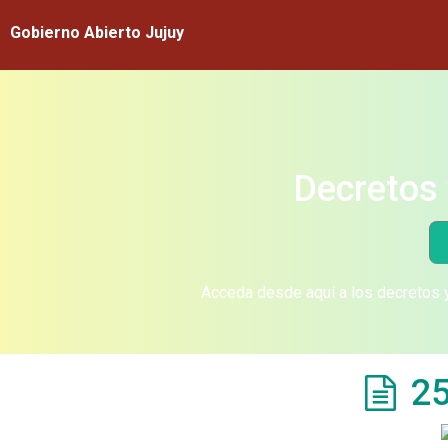
Gobierno Abierto Jujuy
Decretos 
Acceda desde aquí a los decretos y
25