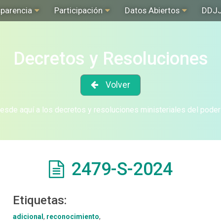
sparencia
Participación
Datos Abiertos
DDJ
Decretos y Resoluciones
Volver
sde aquí a los decretos y resoluciones ministeriales del poder
2479-S-2024
Etiquetas:
adicional
,
reconocimiento
,