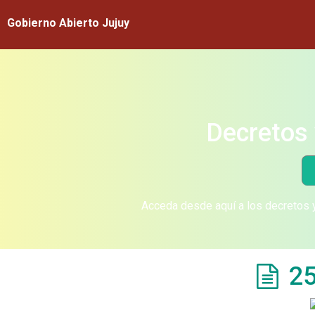
Gobierno Abierto Jujuy
Decretos 
Acceda desde aquí a los decretos y
25