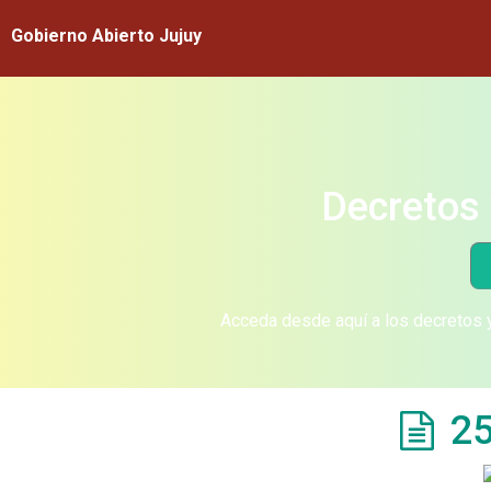
Gobierno Abierto Jujuy
Decretos 
Acceda desde aquí a los decretos y
25