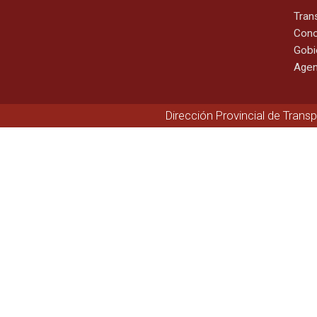
Tran
Cono
Gobi
Agen
Dirección Provincial de Trans