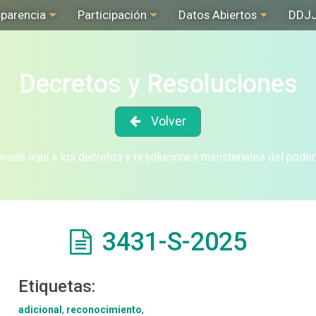
sparencia
Participación
Datos Abiertos
DDJ
Decretos y Resoluciones
Volver
sde aquí a los decretos y resoluciones ministeriales del poder
3431-S-2025
Etiquetas:
adicional
,
reconocimiento
,