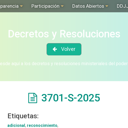
sparencia
Participación
Datos Abiertos
DDJ
Decretos y Resoluciones
Volver
sde aquí a los decretos y resoluciones ministeriales del poder
3701-S-2025
Etiquetas:
adicional
,
reconocimiento
,