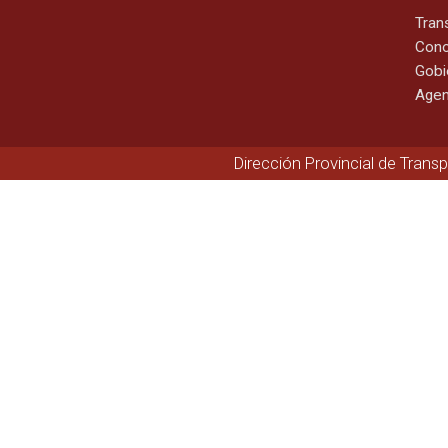
Tran
Cono
Gobi
Agen
Dirección Provincial de Trans