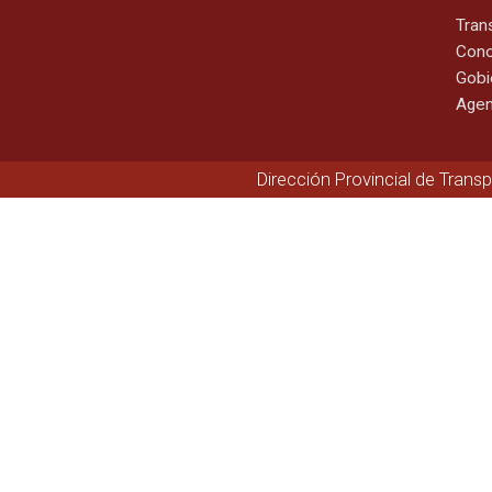
Tran
Cono
Gobi
Agen
Dirección Provincial de Trans