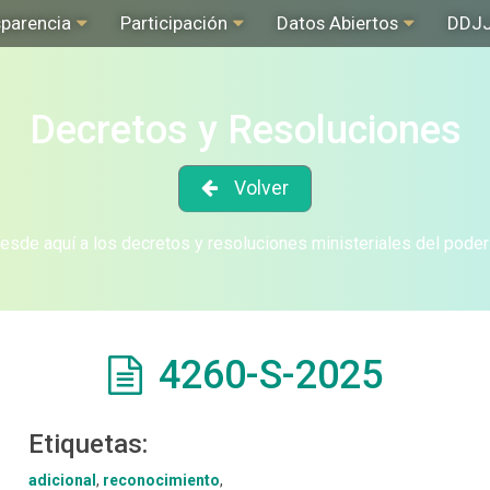
sparencia
Participación
Datos Abiertos
DDJ
Decretos y Resoluciones
Volver
sde aquí a los decretos y resoluciones ministeriales del poder
4260-S-2025
Etiquetas:
adicional
,
reconocimiento
,