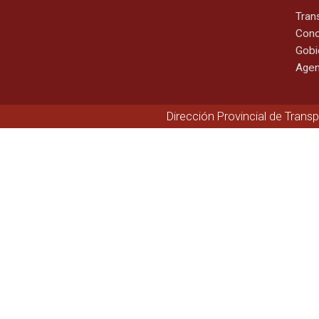
Tran
Cono
Gobi
Agen
Dirección Provincial de Trans