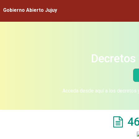
Gobierno Abierto Jujuy
Decretos 
Acceda desde aquí a los decretos y
46