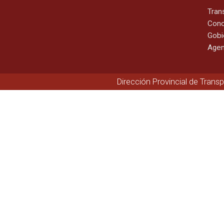
Tran
Cono
Gobi
Agen
Dirección Provincial de Trans