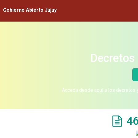
Gobierno Abierto Jujuy
Decretos 
Acceda desde aquí a los decretos y
46