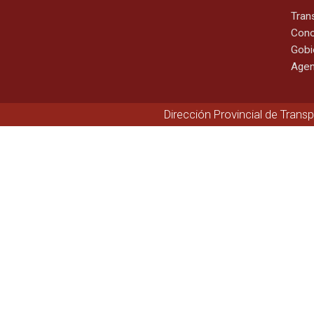
Tran
Cono
Gobi
Agen
Dirección Provincial de Trans