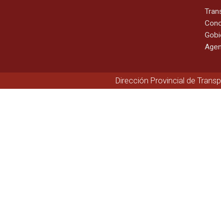
Tran
Cono
Gobi
Agen
Dirección Provincial de Trans