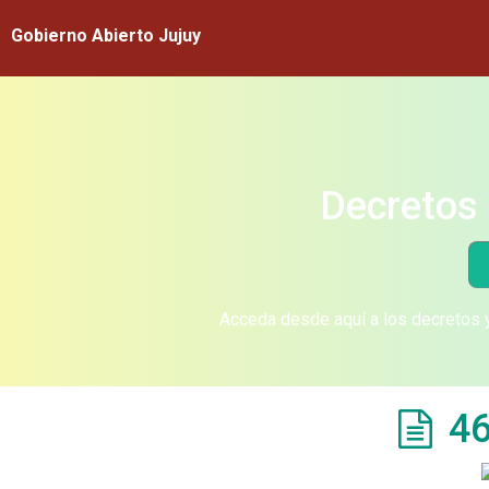
Gobierno Abierto Jujuy
Decretos 
Acceda desde aquí a los decretos y
46