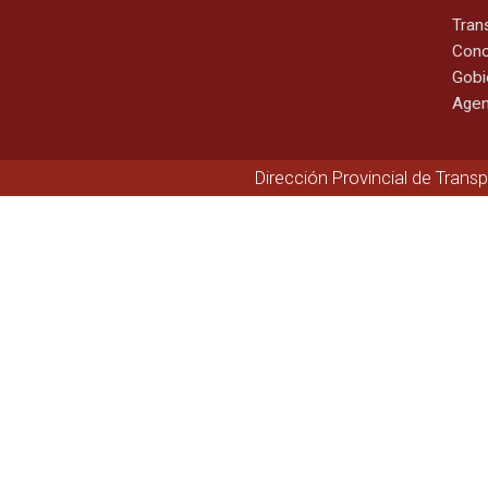
Tran
Cono
Gobi
Agen
Dirección Provincial de Trans