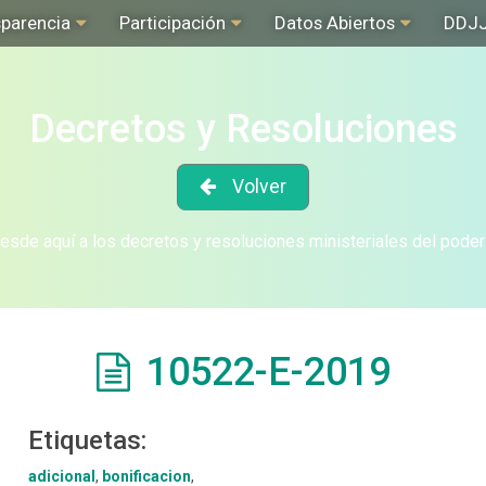
sparencia
Participación
Datos Abiertos
DDJ
Decretos y Resoluciones
Volver
sde aquí a los decretos y resoluciones ministeriales del poder
10522-E-2019
Etiquetas:
adicional
,
bonificacion
,