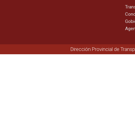
Tran
Cono
Gobi
Agen
Dirección Provincial de Trans