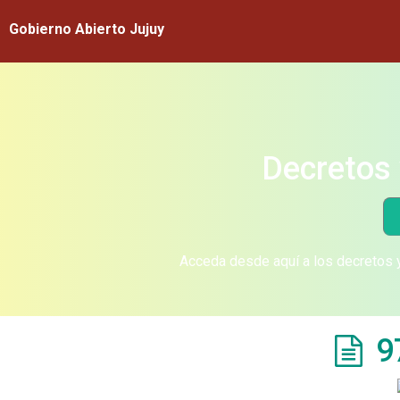
Gobierno Abierto Jujuy
Decretos 
Acceda desde aquí a los decretos y
9