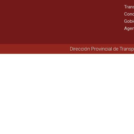
Tran
Cono
Gobi
Agen
Dirección Provincial de Trans