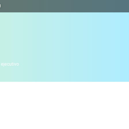
J
 ejecutivo