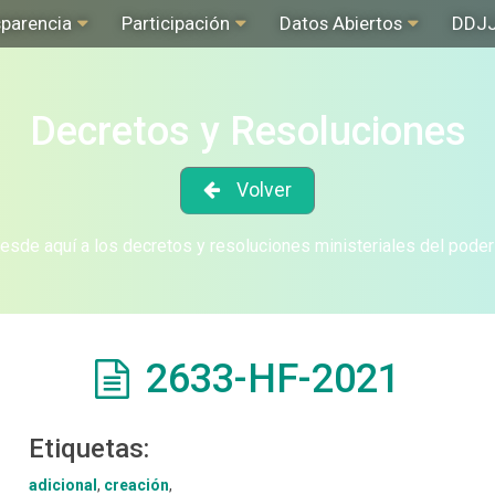
sparencia
Participación
Datos Abiertos
DDJ
Decretos y Resoluciones
Volver
sde aquí a los decretos y resoluciones ministeriales del poder
2633-HF-2021
Etiquetas:
adicional
,
creación
,