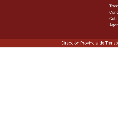
Tran
Cono
Gobi
Agen
Dirección Provincial de Trans