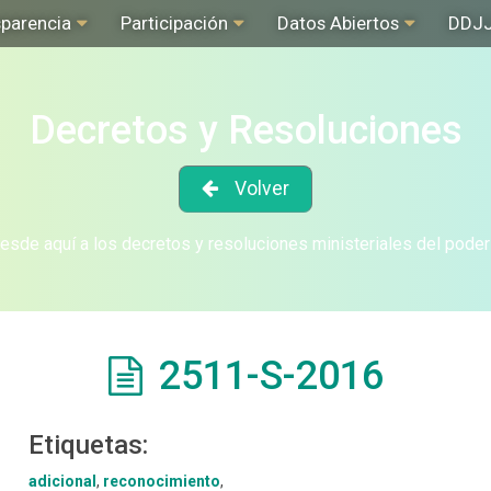
sparencia
Participación
Datos Abiertos
DDJ
Decretos y Resoluciones
Volver
sde aquí a los decretos y resoluciones ministeriales del poder
2511-S-2016
Etiquetas:
adicional
,
reconocimiento
,