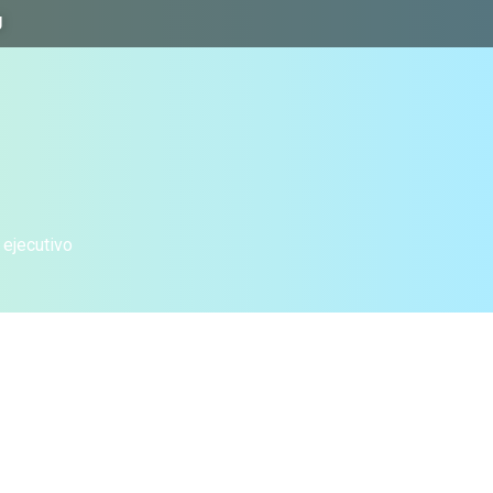
J
 ejecutivo