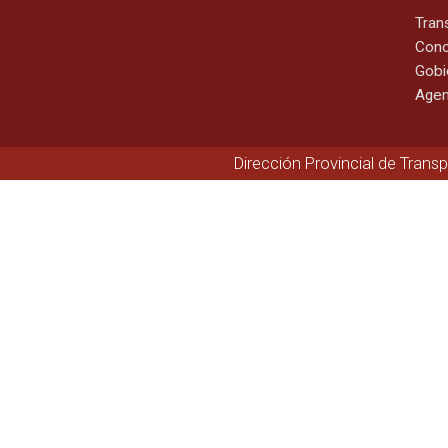
Tran
Cono
Gobi
Agen
Dirección Provincial de Trans