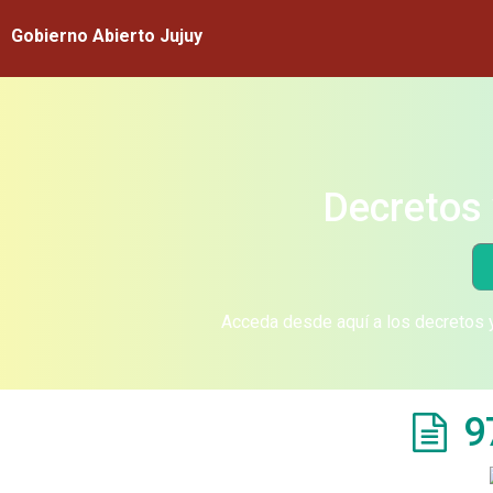
Gobierno Abierto Jujuy
Decretos 
Acceda desde aquí a los decretos y
9