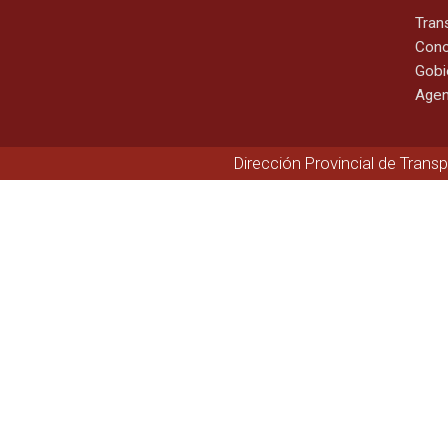
Tran
Cono
Gobi
Agen
Dirección Provincial de Trans