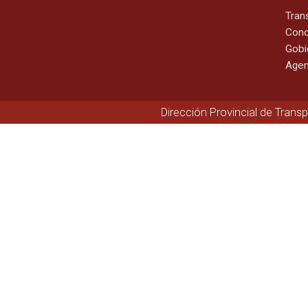
Tran
Cono
Gobi
Agen
Dirección Provincial de Trans