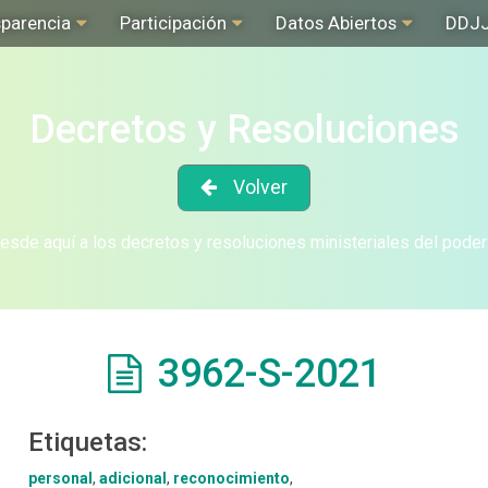
sparencia
Participación
Datos Abiertos
DDJ
Decretos y Resoluciones
Volver
sde aquí a los decretos y resoluciones ministeriales del poder
3962-S-2021
Etiquetas:
personal
,
adicional
,
reconocimiento
,