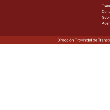
Tran
Cono
Gobi
Agen
Dirección Provincial de Trans