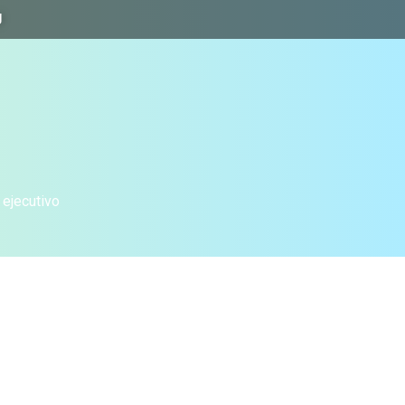
J
 ejecutivo