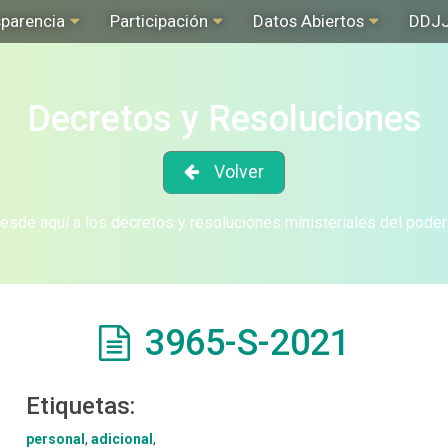
sparencia
Participación
Datos Abiertos
DDJ
Decretos y Resoluciones
Volver
sde aquí a los decretos y resoluciones ministeriales del poder
3965-S-2021
Etiquetas:
personal
,
adicional
,