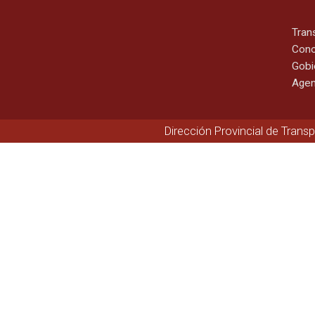
Tran
Cono
Gobi
Agen
Dirección Provincial de Trans