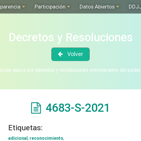
sparencia
Participación
Datos Abiertos
DDJ
Decretos y Resoluciones
Volver
sde aquí a los decretos y resoluciones ministeriales del poder
4683-S-2021
Etiquetas:
adicional
,
reconocimiento
,