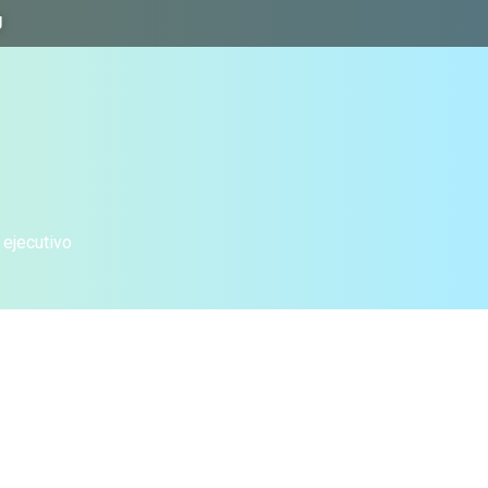
J
 ejecutivo