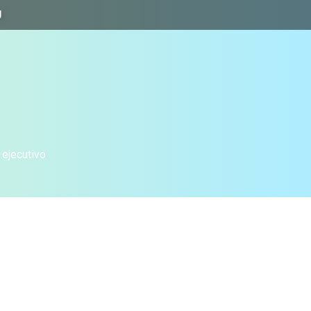
J
 ejecutivo