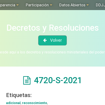
sparencia
Participación
Datos Abiertos
DDJ
Decretos y Resoluciones
Volver
sde aquí a los decretos y resoluciones ministeriales del poder
4720-S-2021
Etiquetas:
adicional
,
reconocimiento
,