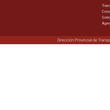
Tran
Cono
Gobi
Agen
Dirección Provincial de Trans