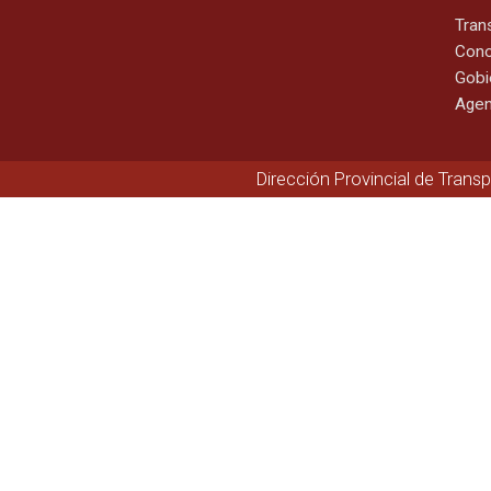
Tran
Cono
Gobi
Agen
Dirección Provincial de Trans