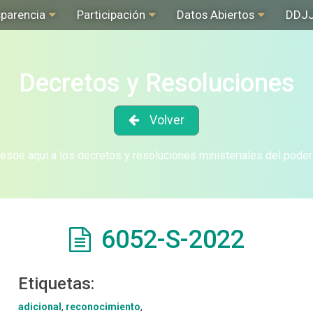
sparencia
Participación
Datos Abiertos
DDJ
Decretos y Resoluciones
Volver
sde aquí a los decretos y resoluciones ministeriales del poder
6052-S-2022
Etiquetas:
adicional
,
reconocimiento
,