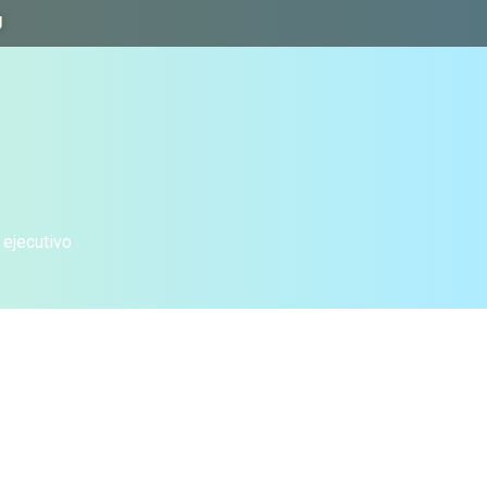
J
 ejecutivo