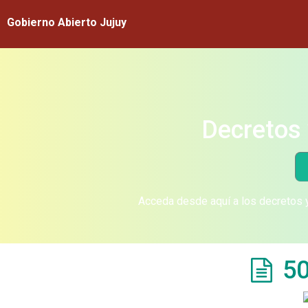
Gobierno Abierto Jujuy
Decretos 
Acceda desde aquí a los decretos y
50