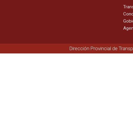
Tran
Cono
Gobi
Agen
Dirección Provincial de Trans