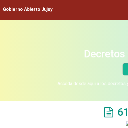
Gobierno Abierto Jujuy
Decretos 
Acceda desde aquí a los decretos y
61