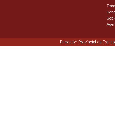
Tran
Cono
Gobi
Agen
Dirección Provincial de Trans