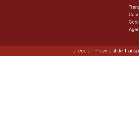
Tran
Cono
Gobi
Agen
Dirección Provincial de Trans