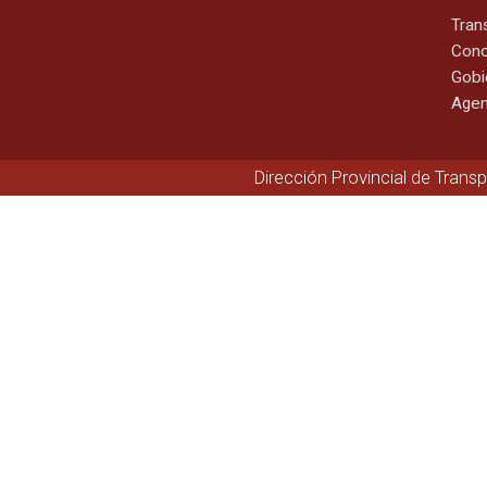
Tran
Cono
Gobi
Agen
Dirección Provincial de Trans