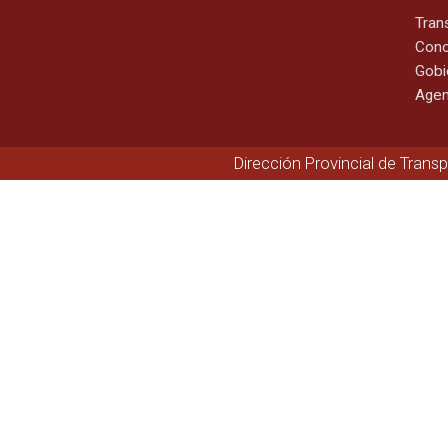
Tran
Cono
Gobi
Agen
Dirección Provincial de Trans