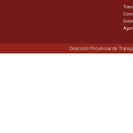
Tran
Cono
Gobi
Agen
Dirección Provincial de Trans