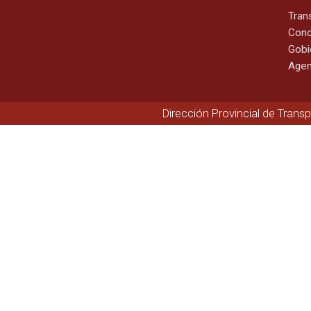
Tran
Cono
Gobi
Agen
Dirección Provincial de Trans