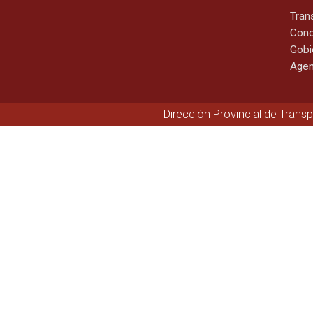
Tran
Cono
Gobi
Agen
Dirección Provincial de Trans