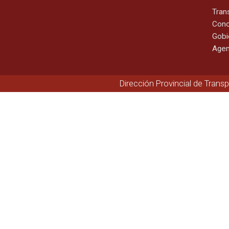
Tran
Cono
Gobi
Agen
Dirección Provincial de Trans