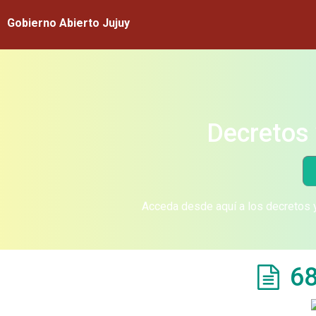
Gobierno Abierto Jujuy
Decretos 
Acceda desde aquí a los decretos y
68