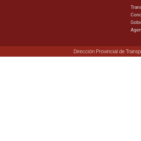
Tran
Cono
Gobi
Agen
Dirección Provincial de Trans