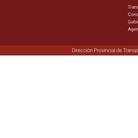
Tran
Cono
Gobi
Agen
Dirección Provincial de Trans