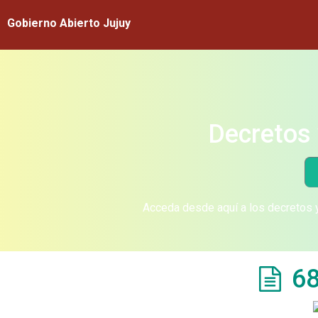
Gobierno Abierto Jujuy
Decretos 
Acceda desde aquí a los decretos y
68