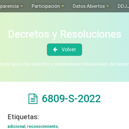
sparencia
Participación
Datos Abiertos
DDJ
Decretos y Resoluciones
Volver
sde aquí a los decretos y resoluciones ministeriales del poder
6809-S-2022
Etiquetas:
adicional
,
reconocimiento
,