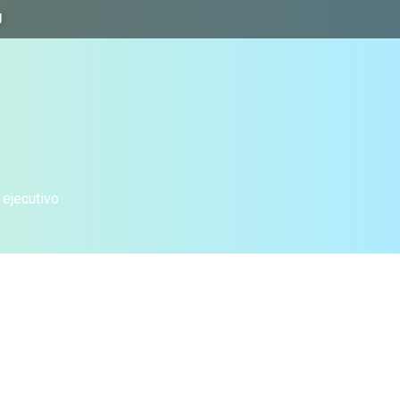
J
 ejecutivo