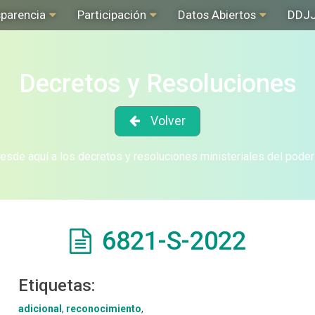
sparencia
Participación
Datos Abiertos
DDJ
Decretos y Resoluciones
Volver
sde aquí a los decretos y resoluciones ministeriales del poder
6821-S-2022
Etiquetas:
adicional
,
reconocimiento
,