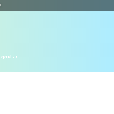
J
 ejecutivo