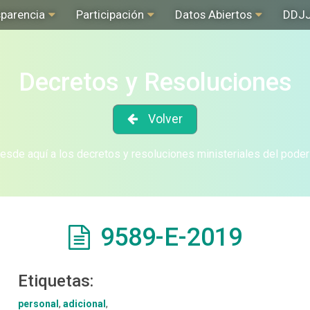
sparencia
Participación
Datos Abiertos
DDJ
Decretos y Resoluciones
Volver
sde aquí a los decretos y resoluciones ministeriales del poder
9589-E-2019
Etiquetas:
personal
,
adicional
,