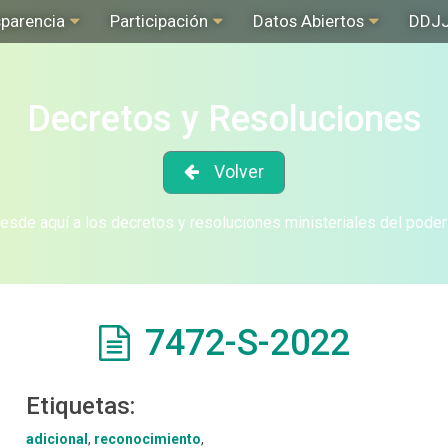
sparencia
Participación
Datos Abiertos
DDJ
Decretos y Resoluciones
Volver
sde aquí a los decretos y resoluciones ministeriales del poder
7472-S-2022
Etiquetas:
adicional
,
reconocimiento
,