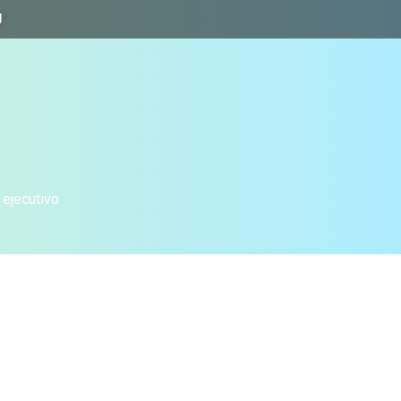
J
 ejecutivo