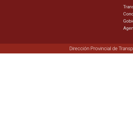
Tran
Cono
Gobi
Agen
Dirección Provincial de Trans